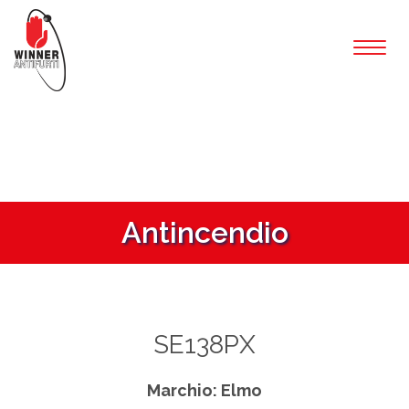
Toggl
naviga
Antincendio
SE138PX
Marchio: Elmo